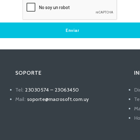
SOPORTE
I
Tel:
23030574 – 23063450
Dir
Mail:
soporte@macrosoft.com.uy
Te
Ma
Ho