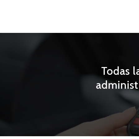
Todas l
administr