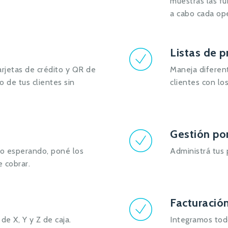
muestras las fu
a cabo cada ope
Listas de p
rjetas de crédito y QR de
Maneja diferent
o de tus clientes sin
clientes con lo
Gestión po
po esperando, poné los
Administrá tus 
 cobrar.
Facturación
de X, Y y Z de caja.
Integramos tod