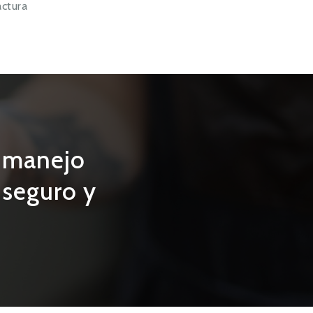
actura
y manejo
, seguro y